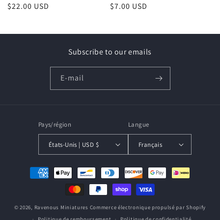
o
Prix
$22.00 USD
Prix
$7.00 USD
habituel
habituel
n
:
Subscribe to our emails
E-mail
Pays/région
Langue
États-Unis | USD $
Français
Moyens
de
paiement
© 2026,
Ravenous Miniatures
Commerce électronique propulsé par Shopify
Politique de remboursement
Politique de confidentialité